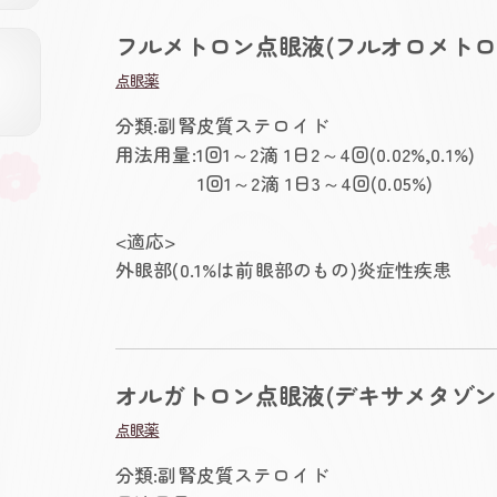
フルメトロン点眼液(フルオロメトロ
点眼薬
分類:副腎皮質ステロイド
用法用量:1回1～2滴 1日2～4回(0.02%,0.1%)
1回1～2滴 1日3～4回(0.05%)
<適応>
外眼部(0.1%は前眼部のもの)炎症性疾患
オルガトロン点眼液(デキサメタゾン
点眼薬
分類:副腎皮質ステロイド