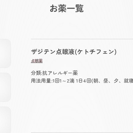
お薬一覧
ザジテン点眼液(ケトチフェン)
点眼薬
分類:抗アレルギー薬
用法用量:1回1～2滴 1日4回(朝、昼、夕、就寝