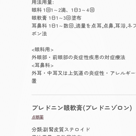
用法用量:
眼科 1回1～2滴、1日3～4回
眼軟膏 1日1～3回塗布
耳鼻科 1日1～数回,適量を点耳,点鼻,耳浴,
ポン法
<眼科用>
外眼部・前眼部の炎症性疾患の対症療法
<耳鼻科>
外耳・中耳又は上気道の炎症性・アレルギー
置
プレドニン眼軟膏(プレドニゾロン)
点眼薬
分類:副腎皮質ステロイド