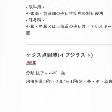
<眼科用>
外眼部・前眼部の炎症性疾患の対症療法
<耳鼻科>
外耳・中耳又は上気道の炎症性・アレルギー
置
ケタス点眼液(イブジラスト)
点眼薬
分類:抗アレルギー薬
用法用量:1回1～2滴 1日4回(朝・昼・夕・就寝