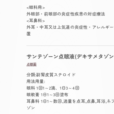
<眼科用>
外眼部・前眼部の炎症性疾患の対症療法
<耳鼻科>
外耳・中耳又は上気道の炎症性・アレルギー
置
サンテゾーン点眼液(デキサメタゾン
点眼薬
分類:副腎皮質ステロイド
用法用量:
眼科 1回1～2滴、1日3～4回
眼軟膏 1日1～3回塗布
耳鼻科 1日1～数回,適量を点耳,点鼻,耳浴,
ゾン