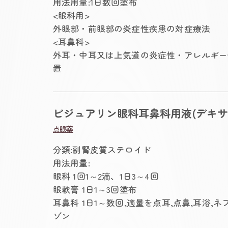
用法用量:1日数回塗布
<眼科用>
外眼部・前眼部の炎症性疾患の対症療法
<耳鼻科>
外耳・中耳又は上気道の炎症性・アレルギー
置
ビジュアリン眼科耳鼻科用液(デキサ
点眼薬
分類:副腎皮質ステロイド
用法用量:
眼科 1回1～2滴、1日3～4回
眼軟膏 1日1～3回塗布
耳鼻科 1日1～数回,適量を点耳,点鼻,耳浴,
ゾン