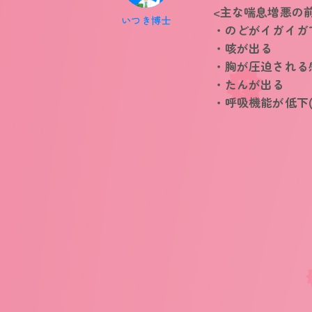
<主な喘息増悪の
いつき博士
・のどがイガイガ
・咳が出る
・胸が圧迫される
・たんが出る
・呼吸機能が低下