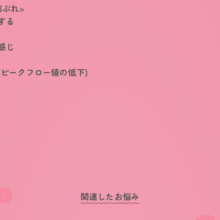
前ぶれ>
する
感じ
(ピークフロー値の低下)
関連したお悩み