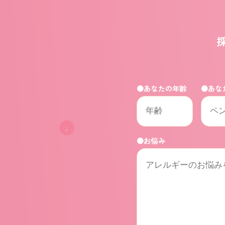
●あなたの年齢
●あな
●お悩み