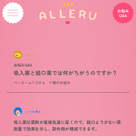
お悩み
Q&A
ぜんそく
お悩みQ&A
吸入薬と経口薬では何がちがうのですか？
ペンネームT.Oさん 17歳のお悩み
いつき博士
吸入薬は薬剤が直接気道に届くので、経口より少ない薬
剤量で効果を示し、副作用が軽減できるぞ。