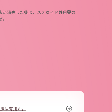
疹が消失した後は、ステロイド外用薬の
ぞ。
療法は有用か。