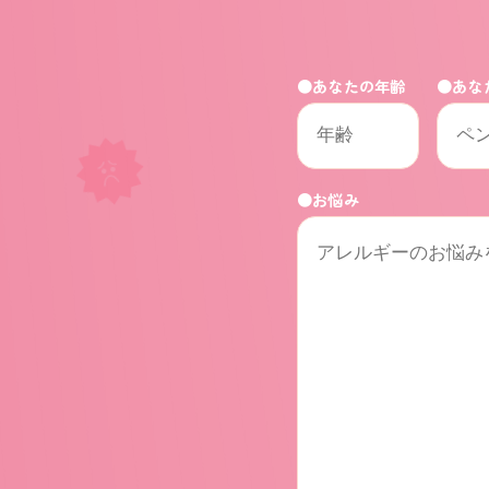
●あなたの年齢
●あな
●お悩み