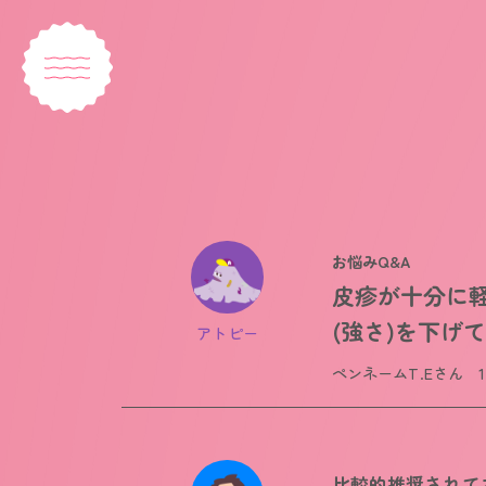
お悩みQ&A
皮疹が十分に
(強さ)を下げ
アトピー
ペンネームT.Eさん 
比較的推奨されてお