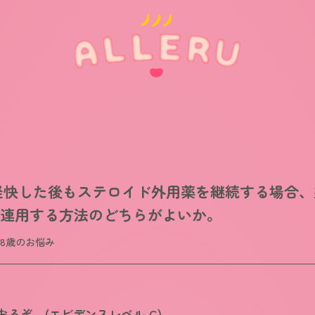
軽快した後もステロイド外用薬を継続する場合、
て連用する方法のどちらがよいか。
18歳のお悩み
るぞ。(エビデンスレベル C)